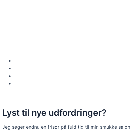
Ledige job
Elevpladser
Stol til leje
Om os
Opret jobannonce
Lyst til nye udfordringer?
Jeg søger endnu en frisør på fuld tid til min smukke salo