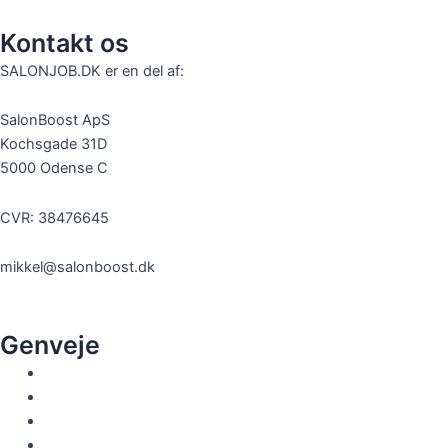
Kontakt os
SALONJOB.DK er en del af:
SalonBoost ApS
Kochsgade 31D
5000 Odense C
CVR: 38476645
mikkel@salonboost.dk
Genveje
Ledige job
Elevpladser
Stol til leje
Om os