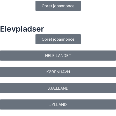
Opret jobannonce
Elevpladser
Opret jobannonce
HELE LANDET
KØBENHAVN
SJÆLLAND
JYLLAND