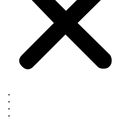
Ledige job
Elevpladser
Stol til leje
Om os