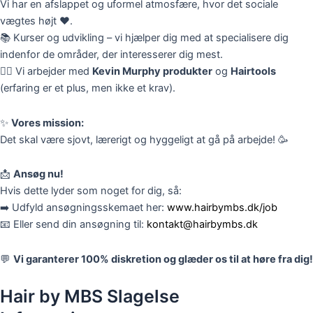
Vi har en afslappet og uformel atmosfære, hvor det sociale
vægtes højt ❤️.
📚 Kurser og udvikling – vi hjælper dig med at specialisere dig
indenfor de områder, der interesserer dig mest.
💇‍♂️ Vi arbejder med
Kevin Murphy produkter
og
Hairtools
(erfaring er et plus, men ikke et krav).
✨
Vores mission:
Det skal være sjovt, lærerigt og hyggeligt at gå på arbejde! 🥳
📩
Ansøg nu!
Hvis dette lyder som noget for dig, så:
➡️ Udfyld ansøgningsskemaet her:
www.hairbymbs.dk/job
📧 Eller send din ansøgning til:
kontakt@hairbymbs.dk
💬
Vi garanterer 100% diskretion og glæder os til at høre fra dig!
Hair by MBS Slagelse