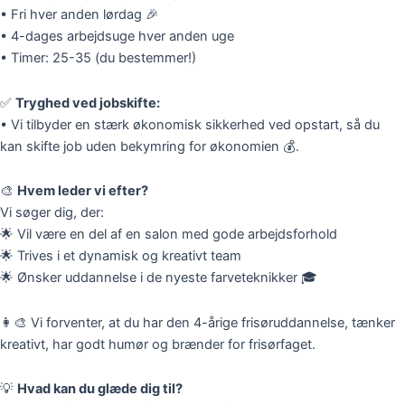
• Fri hver anden lørdag 🎉
• 4-dages arbejdsuge hver anden uge
• Timer: 25-35 (du bestemmer!)
✅
Tryghed ved jobskifte:
• Vi tilbyder en stærk økonomisk sikkerhed ved opstart, så du
kan skifte job uden bekymring for økonomien 💰.
🎨
Hvem leder vi efter?
Vi søger dig, der:
🌟 Vil være en del af en salon med gode arbejdsforhold
🌟 Trives i et dynamisk og kreativt team
🌟 Ønsker uddannelse i de nyeste farveteknikker 🎓
👩‍🎨 Vi forventer, at du har den 4-årige frisøruddannelse, tænker
kreativt, har godt humør og brænder for frisørfaget.
💡
Hvad kan du glæde dig til?