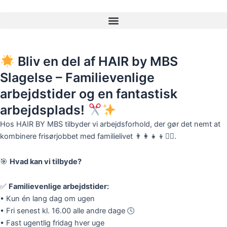
Gå
til
indholdet
Opret jobannonce
Bliv en del af HAIR by MBS
Slagelse – Familievenlige
arbejdstider og en fantastisk
arbejdsplads!
Hos HAIR BY MBS tilbyder vi arbejdsforhold, der gør det nemt at
kombinere frisørjobbet med familielivet 👨‍👩‍👧‍👦💇‍♀️.
🎯
Hvad kan vi tilbyde?
✅
Familievenlige arbejdstider:
• Kun én lang dag om ugen
• Fri senest kl. 16.00 alle andre dage 🕓
• Fast ugentlig fridag hver uge