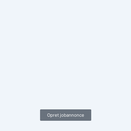
Opret jobannonce